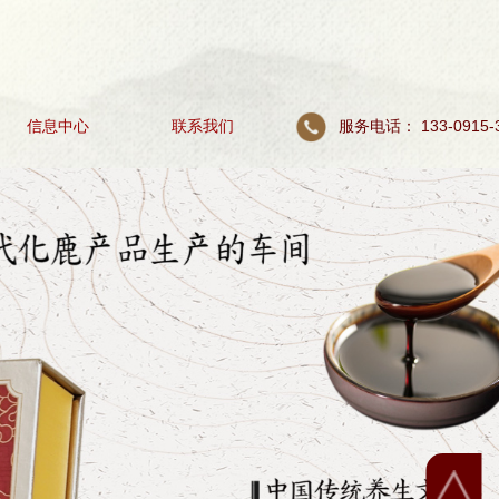
服务电话： 133-0915-
信息中心
联系我们