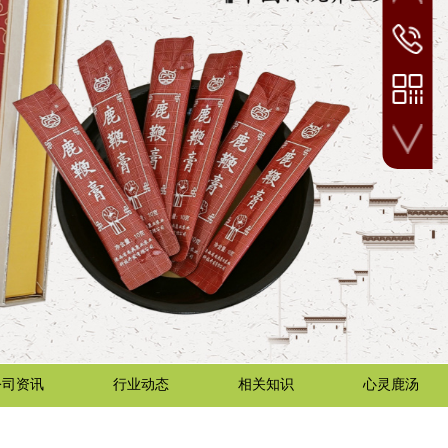
业务咨询
133-0915
微信扫一扫
公司资讯
行业动态
相关知识
心灵鹿汤