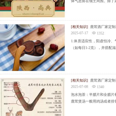
体气息留在领土周围。除了
[相关知识]
鹿茸酒厂家定制
2025-07-17
1352
1.体质适应性，阳虚怕冷
（如每日1-2克），并搭
[相关知识]
鹿茸酒厂家定制
2025-07-08
1340
泡水泡茶：半腊片和全腊片
鹿茸煲汤一般用鸡汤或者排