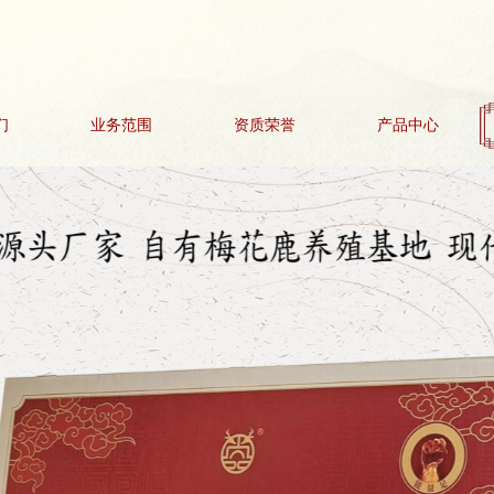
们
业务范围
资质荣誉
产品中心