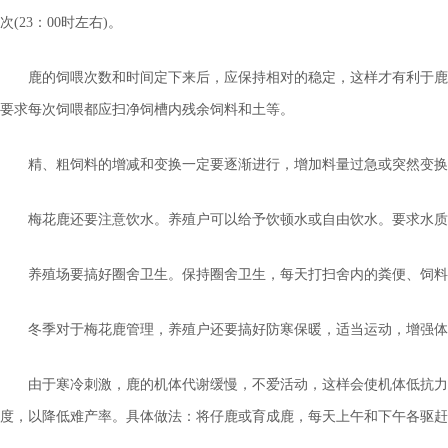
次(23：00时左右)。
鹿的饲喂次数和时间定下来后，应保持相对的稳定，这样才有利于鹿
要求每次饲喂都应扫净饲槽内残余饲料和土等。
精、粗饲料的增减和变换一定要逐渐进行，增加料量过急或突然变换
梅花鹿还要注意饮水。养殖户可以给予饮顿水或自由饮水。要求水质
养殖场要搞好圈舍卫生。保持圈舍卫生，每天打扫舍内的粪便、饲料
冬季对于梅花鹿管理，养殖户还要搞好防寒保暖，适当运动，增强体
由于寒冷刺激，鹿的机体代谢缓慢，不爱活动，这样会使机体低抗力
度，以降低难产率。具体做法：将仔鹿或育成鹿，每天上午和下午各驱赶