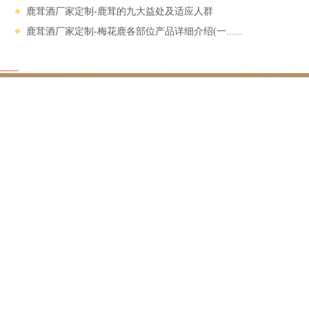
鹿茸酒厂家定制-鹿茸的九大益处及适应人群
鹿茸酒厂家定制-梅花鹿各部位产品详细介绍(一......
尚典鹿业专注于鹿产品研发、
14 YEARS FOCUSED ON AGRICULTURAL PRODUCT RESE
佛山照明陕西总代理西安专卖店
陕西浩普实业有限公司
陕西绿锦春供应链管理有限公司
雨哥蚝业（烟台）食品有限公
www.yiluan
Copyright © 2024-2026