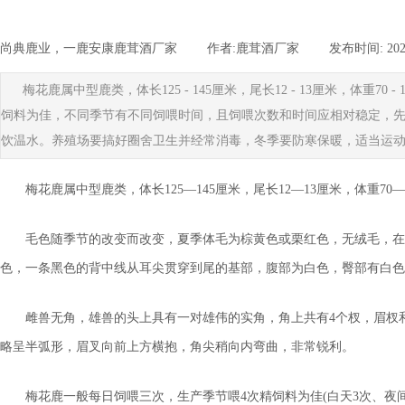
尚典鹿业，一鹿安康鹿茸酒厂家
|
作者:
鹿茸酒厂家
|
发布时间:
202
梅花鹿属中型鹿类，体长125 - 145厘米，尾长12 - 13厘米
饲料为佳，不同季节有不同饲喂时间，且饲喂次数和时间应相对稳定，
饮温水。养殖场要搞好圈舍卫生并经常消毒，冬季要防寒保暖，适当运
梅花鹿属中型鹿类，体长125—145厘米，尾长12—13厘米，体
毛色随季节的改变而改变，夏季体毛为棕黄色或栗红色，无绒毛，在
色，一条黑色的背中线从耳尖贯穿到尾的基部，腹部为白色，臀部有白色
雌兽无角，雄兽的头上具有一对雄伟的实角，角上共有4个杈，眉杈
略呈半弧形，眉叉向前上方横抱，角尖稍向内弯曲，非常锐利。
梅花鹿一般每日饲喂三次，生产季节喂4次精饲料为佳(白天3次、夜间1次)